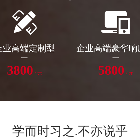
企业高端定制型
企业高端豪华响
3800
5800
/ 元
/ 元
学而时习之.不亦说乎