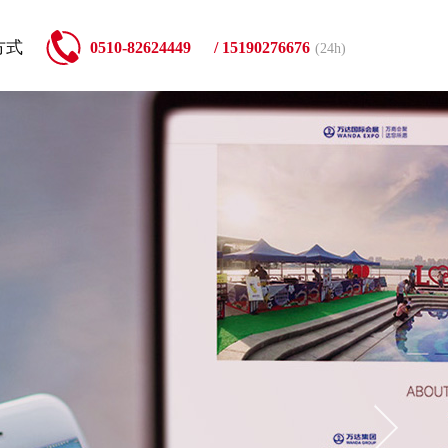
方式
0510-82624449
/ 15190276676
(24h)